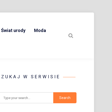
Świat urody
Moda
SZUKAJ W SERWISIE
earch