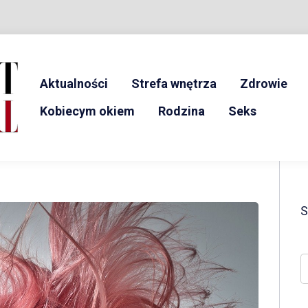
Aktualności
Strefa wnętrza
Zdrowie
ŚWIAT KOBIET
Kobiecym okiem
Rodzina
Seks
S