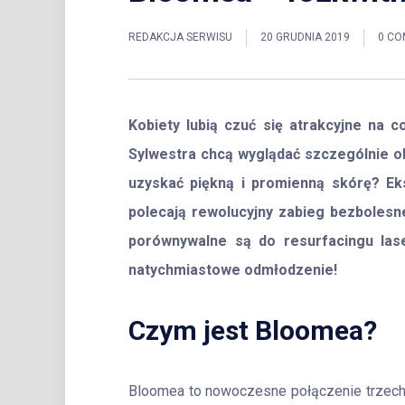
REDAKCJA SERWISU
20 GRUDNIA 2019
0 C
Kobiety lubią czuć się atrakcyjne na 
Sylwestra chcą wyglądać szczególnie olś
uzyskać piękną i promienną skórę? Ek
polecają rewolucyjny zabieg bezboles
porównywalne są do resurfacingu las
natychmiastowe odmłodzenie!
Czym jest Bloomea?
Bloomea to nowoczesne połączenie trzech t