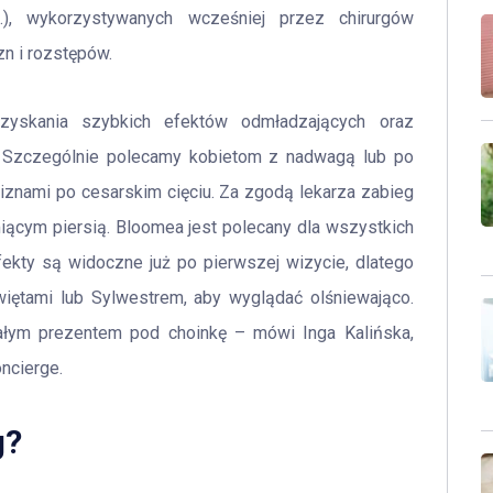
.), wykorzystywanych wcześniej przez chirurgów
n i rozstępów.
yskania szybkich efektów odmładzających oraz
a. Szczególnie polecamy kobietom z nadwagą lub po
liznami po cesarskim cięciu. Za zgodą lekarza zabieg
iącym piersią. Bloomea jest polecany dla wszystkich
fekty są widoczne już po pierwszej wizycie, dlatego
iętami lub Sylwestrem, aby wyglądać olśniewająco.
ałym prezentem pod choinkę – mówi Inga Kalińska,
oncierge.
g?