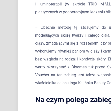
i luminoterapii (w skrócie TRIO M.M.L
plastycznych w pooperacyjnym leczeniu bliz
– Obecnie metodę tę stosujemy do uz
modelujących skórę twarzy i całego ciał
ciąży, zmagającymi się z rozstępami czy b
wykonujemy również paniom w ciąży i karm
bez względu na rodzaj i kondycję skóry. E
warto skorzystać z Bloomea tuż przed Św
Voucher na ten zabieg jest także wspani
właścicielka salonu Inga Kalińska Beauty C
Na czym polega zabie