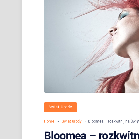
Świat Urody
Home
»
Świat urody
» Bloomea – rozkwitnij na Święt
Bloomea – rozkwitni