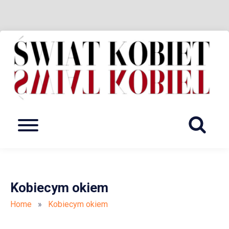
Skip
to
content
KOBIECA STRONA INTERNETU
Ś
K
Menu
Kobiecym okiem
Home
»
Kobiecym okiem