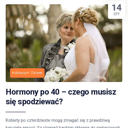
14
STY
Kobiecym Okiem
Hormony po 40 – czego musisz
się spodziewać?
Kobiety po czterdzieste mogą zmagać się z prawdziwą
karuzelą emocji. Są również bardziej skłonne do nietypowych