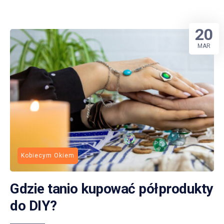
20
MAR
Kobiecym Okiem
Gdzie tanio kupować półprodukty
do DIY?