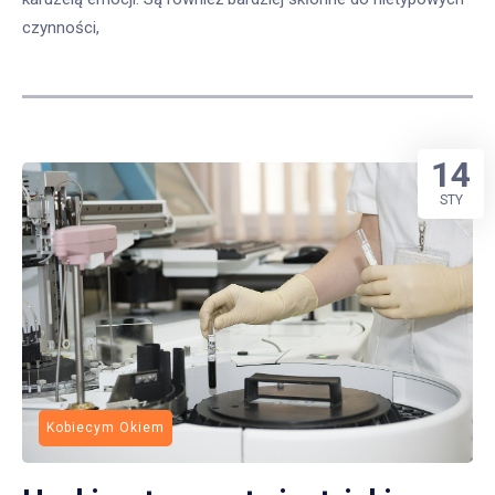
czynności,
14
STY
Kobiecym Okiem